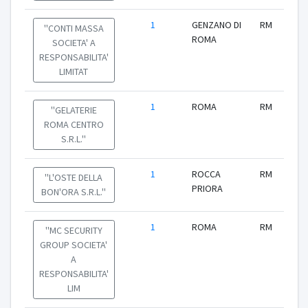
1
GENZANO DI
RM
''CONTI MASSA
ROMA
SOCIETA' A
RESPONSABILITA'
LIMITAT
1
ROMA
RM
''GELATERIE
ROMA CENTRO
S.R.L.''
1
ROCCA
RM
''L'OSTE DELLA
PRIORA
BON'ORA S.R.L.''
1
ROMA
RM
''MC SECURITY
GROUP SOCIETA'
A
RESPONSABILITA'
LIM