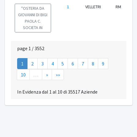
1
VELLETRI
RM
''OSTERIA DA
GIOVANNI DI BIGI
PAOLA C.
SOCIETA IN
page 1 / 3552
1
2
3
4
5
6
7
8
9
10
…
»
»»
In Evidenza dal 1 al 10 di 35517 Aziende